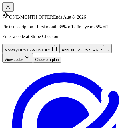
ONE-MONTH OFFER
Ends Aug 8, 2026
First subscription · First month 35% off / first year 25% off
Enter a code at Stripe Checkout
Monthly
FIRST65MONTHLY
Annual
FIRST75YEARLY
View codes
Choose a plan