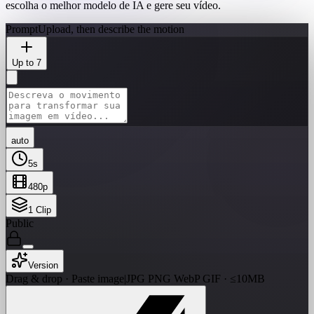
escolha o melhor modelo de IA e gere seu vídeo.
Prompt
Upload, then describe the motion
Up to 7
auto
5
s
480p
1
Clip
Public
Version
Drag & drop · Paste image
|
JPG PNG WebP GIF · ≤10MB