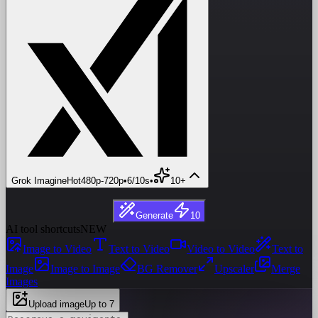
Grok Imagine
Hot
480p
-
720p
•
6/10s
•
10+
Generate
10
AI tool shortcuts
NEW
Image to Video
Text to Video
Video to Video
Text to
Image
Image to Image
BG Remover
Upscaler
Merge
Images
Upload image
Up to 7