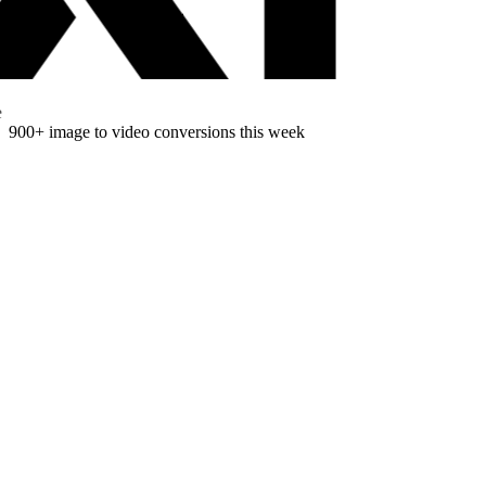
900
+
image to video conversions this week
Como funciona
Como transformar imagem em vídeo
com IA
Três etapas para converter qualquer imagem em vídeo com IA, sem
edição ou software de desktop.
ETAPA
01
Envie sua imagem
Envie a imagem que você quer animar para o espaço de trabalho