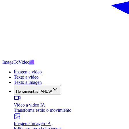
ImageToVideo
AI
Imagen a video
Texto a video
Texto a imagen
Herramientas IA
NEW
Video a video IA
Transforma estilo o movimiento
Imagen a imagen IA
Edita y remezcla imágenes