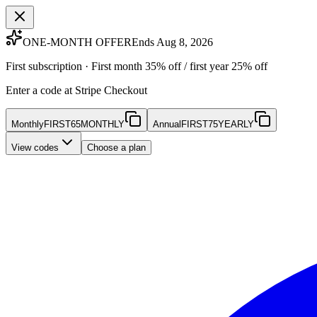
ONE-MONTH OFFER
Ends Aug 8, 2026
First subscription · First month 35% off / first year 25% off
Enter a code at Stripe Checkout
Monthly
FIRST65MONTHLY
Annual
FIRST75YEARLY
View codes
Choose a plan