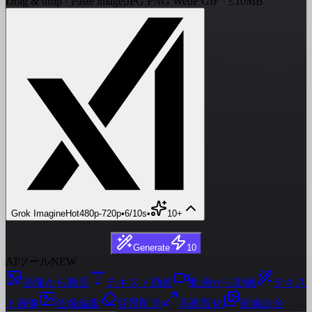
Drag & drop · Paste image
|
JPG PNG WebP GIF · ≤10MB
Grok Imagine
Hot
480p
-
720p
•
6/10s
•
10+
Generate
10
AIツール
NEW
画像から動画
テキスト動画
動画から動画
テキス
ト画像
画像編集
背景削除
高画質化
画像結合