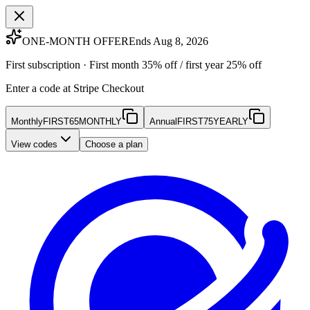
ONE-MONTH OFFER
Ends Aug 8, 2026
First subscription · First month 35% off / first year 25% off
Enter a code at Stripe Checkout
Monthly
FIRST65MONTHLY
Annual
FIRST75YEARLY
View codes
Choose a plan