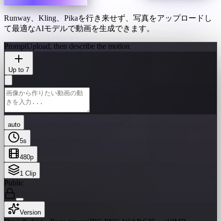
Runway、Kling、Pikaを行き来せず、写真をアップロードし
て最適なAIモデルで動画を生成できます。
Prompt
Upload, then describe the motion
Up to 7
auto
5
s
480p
1
Clip
Public
Version