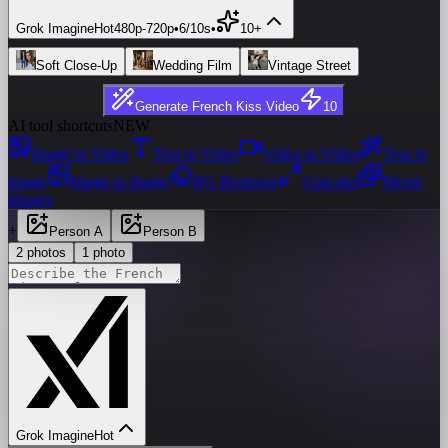
Grok Imagine
Hot
480p
-
720p
•
6/10s
•
10+
Soft Close-Up
Wedding Film
Vintage Street
Generate French Kiss Video
10
AI tool shortcuts
NEW
Image to Video
Text to Video
Video to Video
Text to
Image
Image to Image
BG Remover
Upscaler
Merge
Images
+
Person A
Person B
2 photos
1 photo
Grok Imagine
Hot