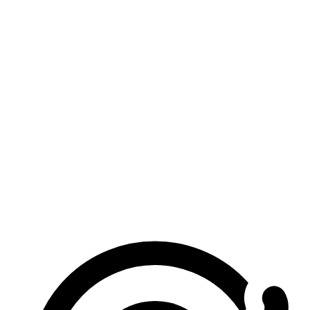
What photos work best?
How can I improve AI kissing generator results?
Is this a free AI kiss video generator?
Can I use celebrities or photos without consent?
사진 한 장이 몇 초 만에 AI 영상으로.
사진 업로드 — 무료
See pricing