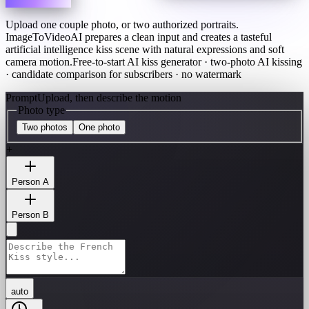
Upload one couple photo, or two authorized portraits.
ImageToVideoAI prepares a clean input and creates a tasteful
artificial intelligence kiss scene with natural expressions and soft
camera motion.
Free-to-start AI kiss generator · two-photo AI kissing
· candidate comparison for subscribers · no watermark
Prompt
Upload, then describe the motion
Photo type
Two photos
One photo
+
Person A
Person B
auto