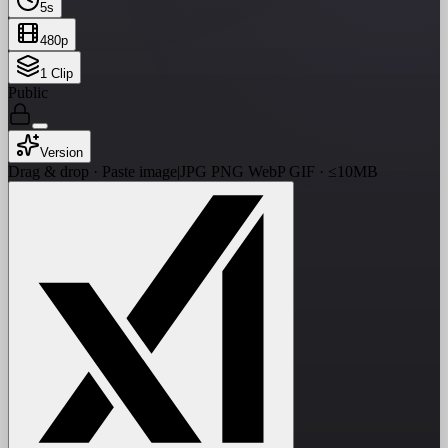
5
s
480p
1
Clip
Public
Version
Drag & drop · Paste image
|
JPG PNG WebP GIF · ≤10MB