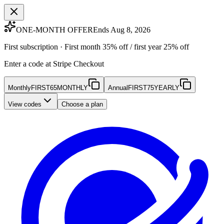
ONE-MONTH OFFER
Ends Aug 8, 2026
First subscription · First month 35% off / first year 25% off
Enter a code at Stripe Checkout
Monthly
FIRST65MONTHLY
Annual
FIRST75YEARLY
View codes
Choose a plan