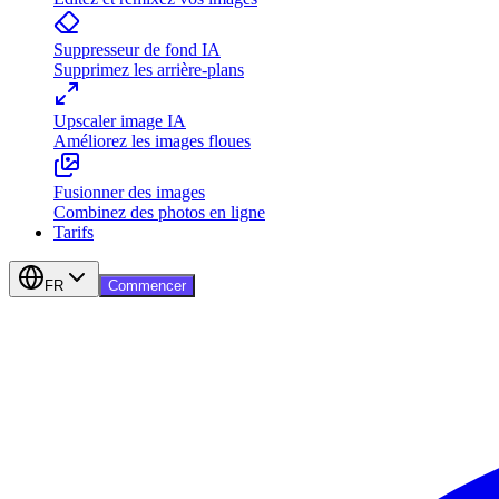
Suppresseur de fond IA
Supprimez les arrière-plans
Upscaler image IA
Améliorez les images floues
Fusionner des images
Combinez des photos en ligne
Tarifs
FR
Commencer