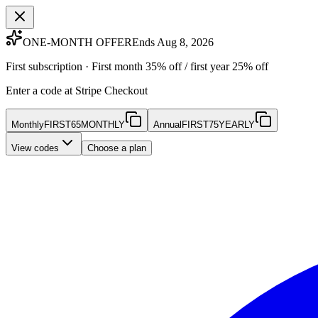
ONE-MONTH OFFER
Ends Aug 8, 2026
First subscription · First month 35% off / first year 25% off
Enter a code at Stripe Checkout
Monthly
FIRST65MONTHLY
Annual
FIRST75YEARLY
View codes
Choose a plan